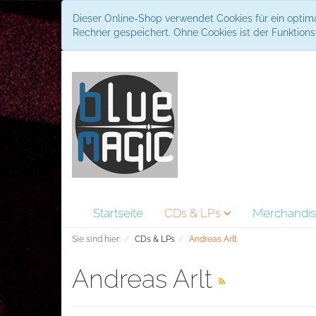
Dieser Online-Shop verwendet Cookies für ein optima
Rechner gespeichert. Ohne Cookies ist der Funktio
Startseite
CDs & LPs
Merchandi
Sie sind hier:
CDs & LPs
Andreas Arlt
Andreas Arlt