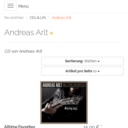
Toggle
Menü
navigation
Sie sind hier:
CDs & LPs
Andreas Arlt
Andreas Arlt
CD von Andreas Arlt
Sortierung:
Wählen
Artikel pro Seite
10
15,00 € *
Alltime Favorites