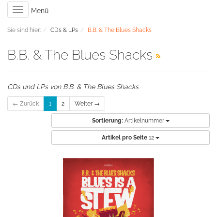
Toggle
Menü
navigation
Sie sind hier:
CDs & LPs
B.B. & The Blues Shacks
B.B. & The Blues Shacks
CDs und LPs von B.B. & The Blues Shacks
← Zurück
1
2
Weiter →
Sortierung:
Artikelnummer
Artikel pro Seite
12