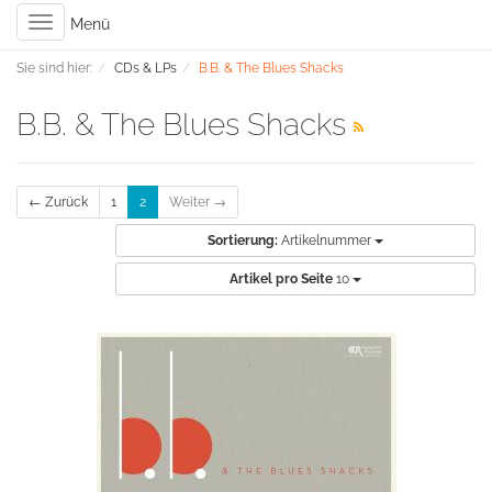
Toggle
Menü
navigation
Sie sind hier:
CDs & LPs
B.B. & The Blues Shacks
B.B. & The Blues Shacks
← Zurück
1
2
Weiter →
Sortierung:
Artikelnummer
Artikel pro Seite
10