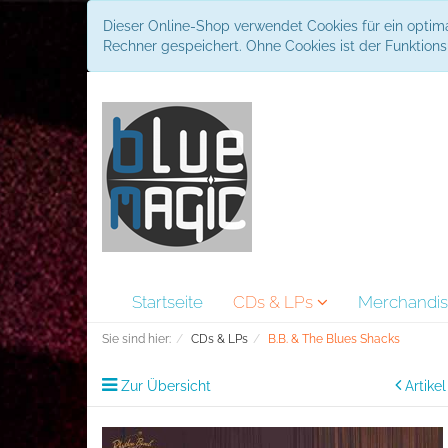
Dieser Online-Shop verwendet Cookies für ein optima
Rechner gespeichert. Ohne Cookies ist der Funktio
Startseite
CDs & LPs
Merchandi
Sie sind hier:
CDs & LPs
B.B. & The Blues Shacks
Zur Übersicht
Artike