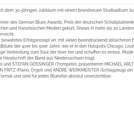
 dem 30-jährigen Jubiläum mit einem brandneuen Studioalbum zurück
ner des German Blues Awards, Preis der deutschen Schallplattenkritik
schen und französischen Medien gekürt, Shows in mehr als 20 Länder
reicht.
ihr bewährtes Erfolgsrezept an: mit vielen beeindruckend stilsicher
dblues der 40er bis 50er Jahre, wie er in den Hotspots Chicago, L
enge Verbindung zum Soul der 60er her und schaffen es erneut, Musik z
e Handschrift der Band aus Niedersachsen trägt.
) und STEFAN GÖSSINGER (Trompete), präsentieren MICHAEL ARLT (
N FRITZ (Piano, Orgel) und ANDRE WERKMEISTER (Schlagzeug) ein
ormat und sind für jeden Bluesfan absolut unverzichtbar.