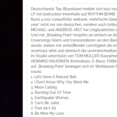
Deutschlands Top-Bluesband meldet sich kurz nach
LP mit bedruckter Innenhülle auf RHYTHM BOMB.
Rund 4.000 Liveauftritte weltweit, mehrfache Gewin
year“ nicht nur von deutschen, sondern auch briti
MICHAEL und ANDREAS ARLT hat Unglaubliches er
Und mit „Breaking Point“ knüpfen sie einfach an 
Coversongs feiern und transzendieren sie den Ban
wurde, stellen mit verblüffender Leichtigkeit die 
urvertraut wirkt und dennoch die unverwechselbar
Im Studio unterstützt von TOM MÜLLER (Saxophon
HENNING HAUERKEN (Kontrabass, E-Bass), FABIA
auf „Breaking Point“ bewegen sich im Weltklasse-F
tracks:
1. Let’s Have A Natural Ball
2. I Don't Know Why You Want Me
3. Moon Calling
4. Running Out Of Time
5. Earthquake Woman
6. Can't Be Juliet
7. That Ain't All
8. Be Mine My Love