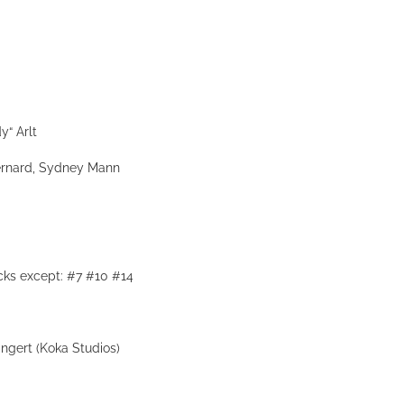
y“ Arlt
Bernard, Sydney Mann
cks except: #7 #10 #14
gert (Koka Studios)