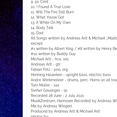
9. 50 Cent
10. I Found A True Love
11. Will The Fire Still Burn
12. What You’ve Got
13. A While On My Own
14. Body Talk
15. Dad
All Songs written by Andreas Arlt & Michael „Madd
except:
#1 written by Albert King / #8 written by Henry 
#10 written by Buddy Guy
Michael Arlt - hca, voc
Andreas Arlt - gtr
Fabian Fritz - pno, org
Henning Hauerken - upright bass, electric bass
Andre Werkmeister - drums, perc. Horns on all tra
Tom Müller - sax
Stefan Gössinger - tp
Recorded 28 June - 2 July 2021
MusikZentrum, Hannover Recorded by Andreas Win
Mix by Andreas Wingert
Produced by Andreas Arlt & Michael Arlt
photos by: