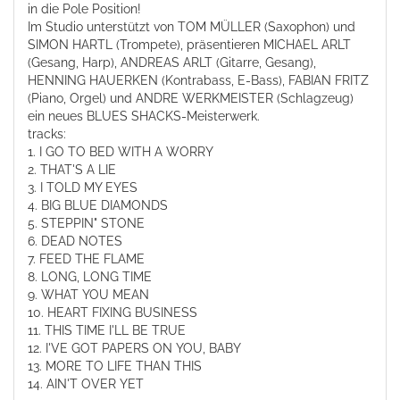
in die Pole Position!
Im Studio unterstützt von TOM MÜLLER (Saxophon) und
SIMON HARTL (Trompete), präsentieren MICHAEL ARLT
(Gesang, Harp), ANDREAS ARLT (Gitarre, Gesang),
HENNING HAUERKEN (Kontrabass, E-Bass), FABIAN FRITZ
(Piano, Orgel) und ANDRE WERKMEISTER (Schlagzeug)
ein neues BLUES SHACKS-Meisterwerk.
tracks:
1. I GO TO BED WITH A WORRY
2. THAT'S A LIE
3. I TOLD MY EYES
4. BIG BLUE DIAMONDS
5. STEPPIN" STONE
6. DEAD NOTES
7. FEED THE FLAME
8. LONG, LONG TIME
9. WHAT YOU MEAN
10. HEART FIXING BUSINESS
11. THIS TIME I'LL BE TRUE
12. I'VE GOT PAPERS ON YOU, BABY
13. MORE TO LIFE THAN THIS
14. AIN'T OVER YET