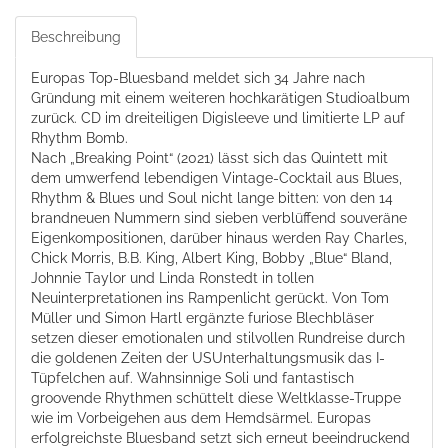
Beschreibung
Europas Top-Bluesband meldet sich 34 Jahre nach
Gründung mit einem weiteren hochkarätigen Studioalbum
zurück. CD im dreiteiligen Digisleeve und limitierte LP auf
Rhythm Bomb.
Nach „Breaking Point“ (2021) lässt sich das Quintett mit
dem umwerfend lebendigen Vintage-Cocktail aus Blues,
Rhythm & Blues und Soul nicht lange bitten: von den 14
brandneuen Nummern sind sieben verblüffend souveräne
Eigenkompositionen, darüber hinaus werden Ray Charles,
Chick Morris, B.B. King, Albert King, Bobby „Blue“ Bland,
Johnnie Taylor und Linda Ronstedt in tollen
Neuinterpretationen ins Rampenlicht gerückt. Von Tom
Müller und Simon Hartl ergänzte furiose Blechbläser
setzen dieser emotionalen und stilvollen Rundreise durch
die goldenen Zeiten der USUnterhaltungsmusik das I-
Tüpfelchen auf. Wahnsinnige Soli und fantastisch
groovende Rhythmen schüttelt diese Weltklasse-Truppe
wie im Vorbeigehen aus dem Hemdsärmel. Europas
erfolgreichste Bluesband setzt sich erneut beeindruckend