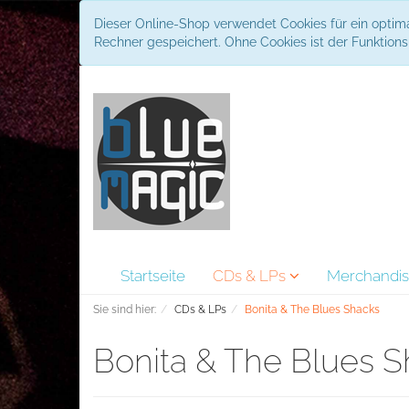
Dieser Online-Shop verwendet Cookies für ein optima
Rechner gespeichert. Ohne Cookies ist der Funktio
Startseite
CDs & LPs
Merchandi
Sie sind hier:
CDs & LPs
Bonita & The Blues Shacks
Bonita & The Blues 