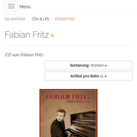
Toggle
Menü
navigation
Sie sind hier:
CDs & LPs
Fabian Fritz
Fabian Fritz
CD von Fabian Fritz
Sortierung:
Wählen
Artikel pro Seite
12