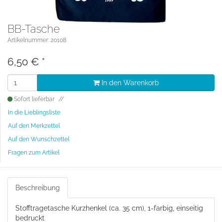
BB-Tasche
Artikelnummer: 20108
6,50
€
*
In den Warenkorb
Sofort lieferbar
In die Lieblingsliste
Auf den Merkzettel
Auf den Wunschzettel
Fragen zum Artikel
Beschreibung
Stofftragetasche Kurzhenkel (ca. 35 cm), 1-farbig, einseitig
bedruckt